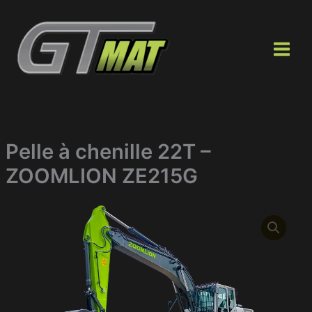
Aller
au
contenu
Pelle à chenille 22T –
ZOOMLION ZE215G