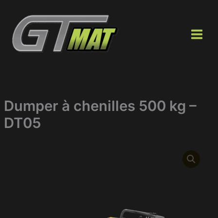
Aller
au
contenu
Dumper à chenilles 500 kg –
DT05