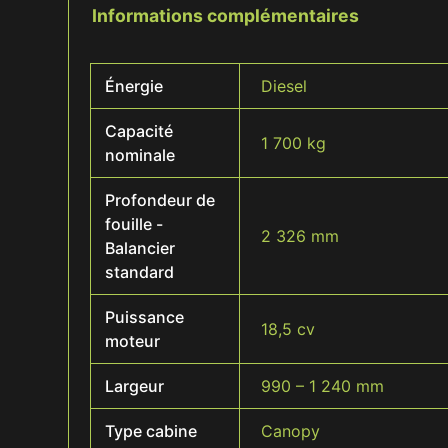
Informations complémentaires
Énergie
Diesel
Capacité
1 700 kg
nominale
Profondeur de
fouille -
2 326 mm
Balancier
standard
Puissance
18,5 cv
moteur
Largeur
990 – 1 240 mm
Type cabine
Canopy