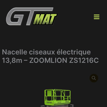
Aller
au
contenu
Nacelle ciseaux électrique
13,8m – ZOOMLION ZS1216C