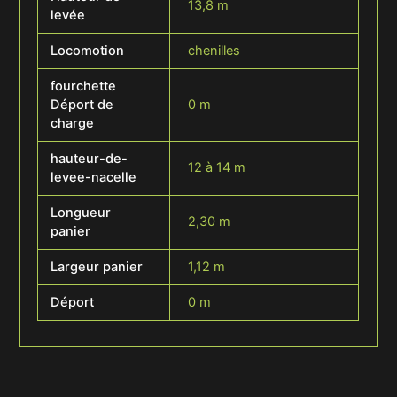
13,8 m
levée
Locomotion
chenilles
fourchette
Déport de
0 m
charge
hauteur-de-
12 à 14 m
levee-nacelle
Longueur
2,30 m
panier
Largeur panier
1,12 m
Déport
0 m