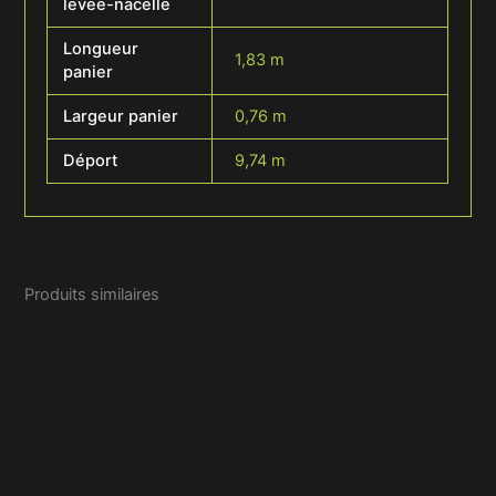
levee-nacelle
Longueur
1,83 m
panier
Largeur panier
0,76 m
Déport
9,74 m
Produits similaires