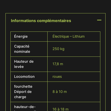
Informations complémentaires
Énergie
Électrique – Lithium
Capacité
250 kg
nominale
Hauteur de
17,8 m
levée
Locomotion
roues
fourchette
Déport de
8 à 10 m
charge
hauteur-de-
16 à 18 m