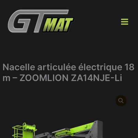
Aller
au
contenu
Nacelle articulée électrique 18
m – ZOOMLION ZA14NJE-Li