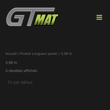
Aller
au
contenu
Accueil
/ Produit Longueur panier / 3,98 m
3,98 m
3 résultats affichés