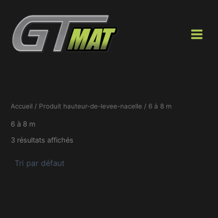
Aller
au
contenu
Accueil
/ Produit hauteur-de-levee-nacelle / 6 à 8 m
6 à 8 m
3 résultats affichés