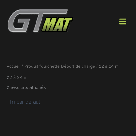
Aller
au
contenu
Accueil
/ Produit fourchette Déport de charge / 22 à 24 m
22 à 24 m
2 résultats affichés