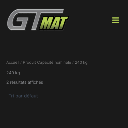
Aller
au
contenu
Accueil
/ Produit Capacité nominale / 240 kg
240 kg
2 résultats affichés